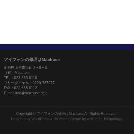
アイフォンの修理はMacbase
山形県山形市白山３−９−３
（有）Macbase
TEL：023-665-0110
フリーダイヤル：0120-787977
FAX：023-665-0112
E-mail info@macbase.or.jp
Copyright ©
アイフォンの修理はMacbase
All Rights Reserved.
Powered by
WordPress
&
BizVektor Theme
by
Vektor,Inc.
technology.